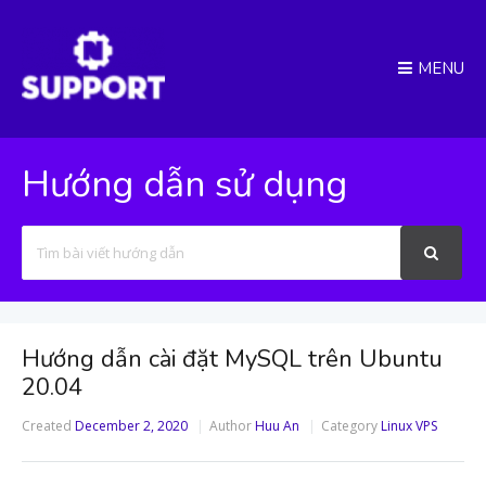
MENU
Hướng dẫn sử dụng
Search
For
Hướng dẫn cài đặt MySQL trên Ubuntu
20.04
Created
December 2, 2020
Author
Huu An
Category
Linux VPS