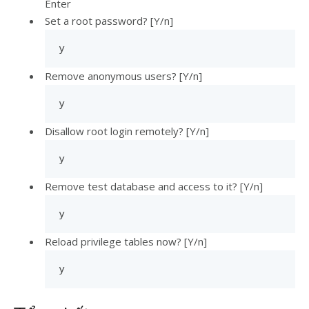
Enter
Set a root password? [Y/n]
y
Remove anonymous users? [Y/n]
y
Disallow root login remotely? [Y/n]
y
Remove test database and access to it? [Y/n]
y
Reload privilege tables now? [Y/n]
y