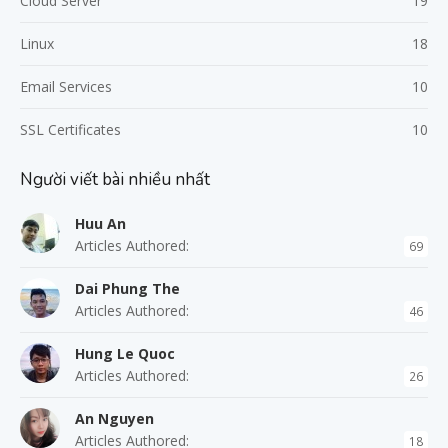
Cloud Server
19
Linux
18
Email Services
10
SSL Certificates
10
Người viết bài nhiều nhất
Huu An
Articles Authored:
69
Dai Phung The
Articles Authored:
46
Hung Le Quoc
Articles Authored:
26
An Nguyen
Articles Authored:
18