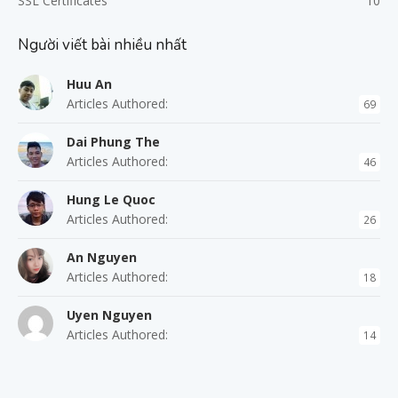
SSL Certificates
10
Người viết bài nhiều nhất
Huu An
Articles Authored:
69
Dai Phung The
Articles Authored:
46
Hung Le Quoc
Articles Authored:
26
An Nguyen
Articles Authored:
18
Uyen Nguyen
Articles Authored:
14