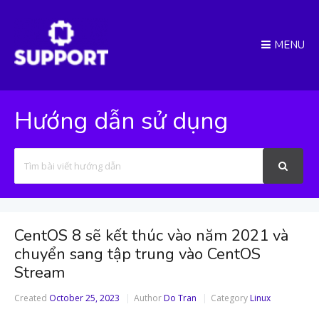
MENU
Hướng dẫn sử dụng
Search
For
CentOS 8 sẽ kết thúc vào năm 2021 và
chuyển sang tập trung vào CentOS
Stream
Created
October 25, 2023
Author
Do Tran
Category
Linux