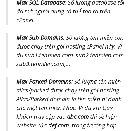
Max SQL Database
: Số lượng database tối
đa mà người dùng có thể tạo ra trên
cPanel.
Max Sub Domains
: Số lượng tên miền con
được chạy trên gói hosting cPanel này. Ví
dụ sub1.tenmien.com, sub2.tenmien.com,
sub3.tenmien.com,…
Max Parked Domains
: Số lượng tên miền
alias/parked được chạy trên gói hosting.
Alias/Parked domain là tên miền bí danh
cho một tên miền khác. Ví dụ khi Quý
khách truy cập vào
abc.com
thì sẽ hiện
website của
def.com
, trong trường hợp