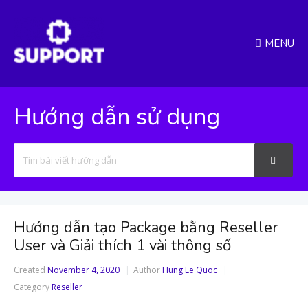
MENU
Hướng dẫn sử dụng
Search
For
Hướng dẫn tạo Package bằng Reseller
User và Giải thích 1 vài thông số
Created
November 4, 2020
Author
Hung Le Quoc
Category
Reseller