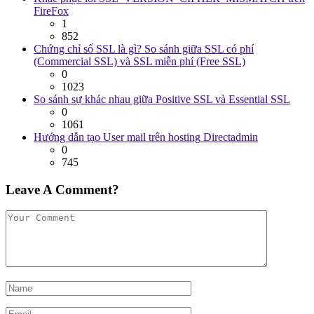
FireFox
1
852
Chứng chỉ số SSL là gì? So sánh giữa SSL có phí
(Commercial SSL) và SSL miễn phí (Free SSL)
0
1023
So sánh sự khác nhau giữa Positive SSL và Essential SSL
0
1061
Hướng dẫn tạo User mail trên hosting Directadmin
0
745
Leave A Comment?