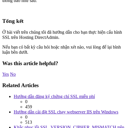
thông báo như sau:
Tổng kết
Ở bài viết trên chúng tôi đã hướng dẫn cho bạn thực hiện cấu hình
SSL trên Hosting DirectAdmin.
Nếu bạn có bất kỳ câu hỏi hoặc nhận xét nào, vui lòng để lại bình
luận bên dưới.
Was this article helpful?
Yes
No
Related Articles
Hướng dẫn đăng ký chứng chỉ SSL miễn phí
0
459
Hướng dẫn cài đặt SSL chạy webserver IIS trên Windows
0
513
Khắc phục lỗi SSL_VERSION_CIPHER_MISMATCH trên