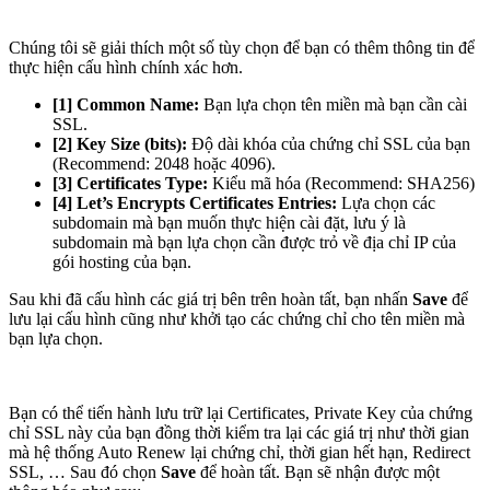
Chúng tôi sẽ giải thích một số tùy chọn để bạn có thêm thông tin để
thực hiện cấu hình chính xác hơn.
[1] Common Name:
Bạn lựa chọn tên miền mà bạn cần cài
SSL.
[2] Key Size (bits):
Độ dài khóa của chứng chỉ SSL của bạn
(Recommend: 2048 hoặc 4096).
[3] Certificates Type:
Kiểu mã hóa (Recommend: SHA256)
[4] Let’s Encrypts Certificates Entries:
Lựa chọn các
subdomain mà bạn muốn thực hiện cài đặt, lưu ý là
subdomain mà bạn lựa chọn cần được trỏ về địa chỉ IP của
gói hosting của bạn.
Sau khi đã cấu hình các giá trị bên trên hoàn tất, bạn nhấn
Save
để
lưu lại cấu hình cũng như khởi tạo các chứng chỉ cho tên miền mà
bạn lựa chọn.
Bạn có thể tiến hành lưu trữ lại Certificates, Private Key của chứng
chỉ SSL này của bạn đồng thời kiểm tra lại các giá trị như thời gian
mà hệ thống Auto Renew lại chứng chỉ, thời gian hết hạn, Redirect
SSL, … Sau đó chọn
Save
để hoàn tất. Bạn sẽ nhận được một