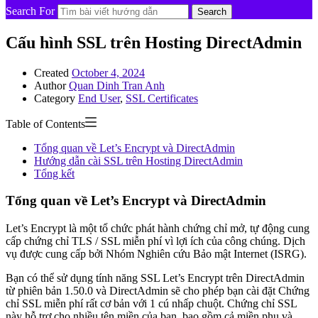
Search For
Search
Cấu hình SSL trên Hosting DirectAdmin
Created
October 4, 2024
Author
Quan Dinh Tran Anh
Category
End User
,
SSL Certificates
Table of Contents
Tổng quan về Let’s Encrypt và DirectAdmin
Hướng dẫn cài SSL trên Hosting DirectAdmin
Tổng kết
Tổng quan về Let’s Encrypt và DirectAdmin
Let’s Encrypt là một tổ chức phát hành chứng chỉ mở, tự động cung
cấp chứng chỉ TLS / SSL miễn phí vì lợi ích của công chúng. Dịch
vụ được cung cấp bởi Nhóm Nghiên cứu Bảo mật Internet (ISRG).
Bạn có thể sử dụng tính năng SSL Let’s Encrypt trên DirectAdmin
từ phiên bản 1.50.0 và DirectAdmin sẽ cho phép bạn cài đặt Chứng
chỉ SSL miễn phí rất cơ bản với 1 cú nhấp chuột. Chứng chỉ SSL
này hỗ trợ cho nhiều tên miền của bạn, bao gồm cả miền phụ và