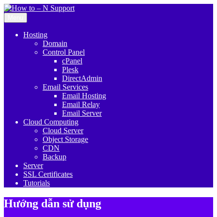
Menu
Hosting
Domain
Control Panel
cPanel
Plesk
DirectAdmin
Email Services
Email Hosting
Email Relay
Email Server
Cloud Computing
Cloud Server
Object Storage
CDN
Backup
Server
SSL Certificates
Tutorials
Hướng dẫn sử dụng