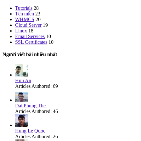
Tutorials
28
Tên miền
23
WHMCS
20
Cloud Server
19
Linux
18
Email Services
10
SSL Certificates
10
Người viết bài nhiều nhất
Huu An
Articles Authored:
69
Dai Phung The
Articles Authored:
46
Hung Le Quoc
Articles Authored:
26