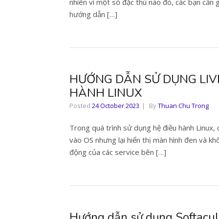
nhiên vì một số đặc thù nào đó, các bạn cần g
hướng dẫn […]
HƯỚNG DẪN SỬ DỤNG LIV
HÀNH LINUX
Posted
24 October 2023
By
Thuan Chu Trong
Trong quá trình sử dụng hệ điều hành Linux, 
vào OS nhưng lại hiển thị màn hình đen và kh
động của các service bên […]
Hướng dẫn sử dụng Softacul