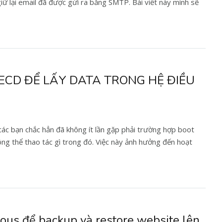
iữ lại email đã được gửi ra bằng SMTP. Bài viết này mình sẽ
ECD ĐỂ LẤY DATA TRONG HỆ ĐIỀU
các bạn chắc hẳn đã không ít lần gặp phải trường hợp boot
ông thể thao tác gì trong đó. Việc này ảnh hưởng đến hoạt
ous để backup và restore website lên