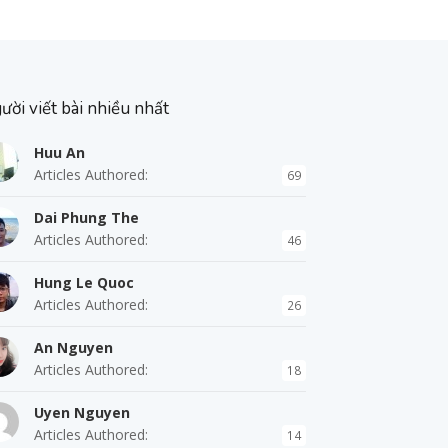
ười viết bài nhiều nhất
Huu An
Articles Authored:
69
Dai Phung The
Articles Authored:
46
Hung Le Quoc
Articles Authored:
26
An Nguyen
Articles Authored:
18
Uyen Nguyen
Articles Authored:
14